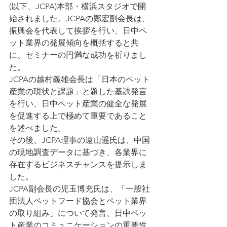
(以下、JCPA)本部・横浜スタジオで開
始されました。JCPAの鄭宏副会長は、
振興会を代表して挨拶を行い、日中ペ
ット業界の発展傾向を概括すると共
に、セミナーの円満な成功を祈りまし
た。
JCPAの越村義雄会長は「日本のペット
産業の現状と課題」と題した基調発言
を行い、日中ペット産業の健全な発展
を促進する上で極めて重要であること
を述べました。
その後、JCPA理事の遠山遥氏は、中国
の現地調査データに基づき、各業界に
存在するビジネスチャンスを提示しま
した。
JCPA副会長の児玉博充氏は、「一般社
団法人ペットフード協会とペット業界
の取り組み」について発言、日中ペッ
ト産業のコミュニケーションの重要性