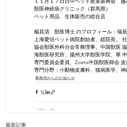
１１月１７日日中ペット産業振興会　越
獣医神経病クリニック（群馬県）
ペット用品、生体販売の総合店
楊其清　獣医博士 のプロフィール：瑞
上海愛侣ペット病院創始者、総院長。 
協会獣医外科分会常務理事、中国獣医 
海獣医研究所、揚州⼤学獣医学院、華 
専⾨委員会委員、Zoetis中国獣医師会 
専⾨分野：⼩動物⽪膚科、猫病医学、神経
事務局からのお知らせ
最新記事