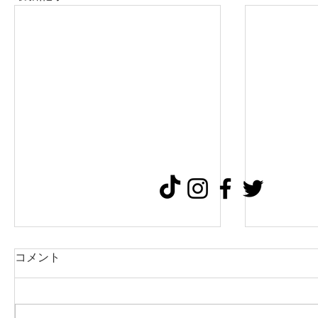
会員様向
コメント
ナー
日中ペッ
有料(10,