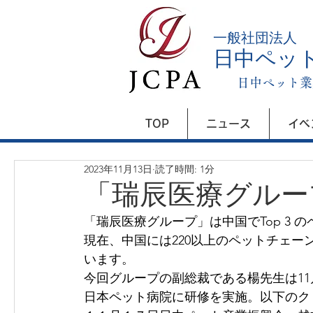
​一般社団法人
日中ペッ
日中ペット業
TOP
ニュース
イベ
2023年11月13日
読了時間: 1分
「瑞辰医療グルー
「瑞辰医療グループ」は中国でTop 3 
現在、中国には220以上のペットチェー
います。
今回グループの副総裁である楊先生は11月
日本ペット病院に研修を実施。以下のク