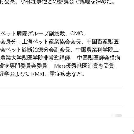
村会長、小林理事他との懇親会で親睦を深めた。
辰ペット病院グループ副総裁、CMO。
社会身分：上海ペット産業協会会長、中国畜産獣医
協会ペット診断治療分会副会長、中国農業科学院上
中農業⼤学獣医学院⾮常勤講師。 中国獣医師会猫病
皮膚病専⾨委員会委員。 Mars優秀獣医師賞を受賞。 
学およびCT/MRI、重症疾患など。