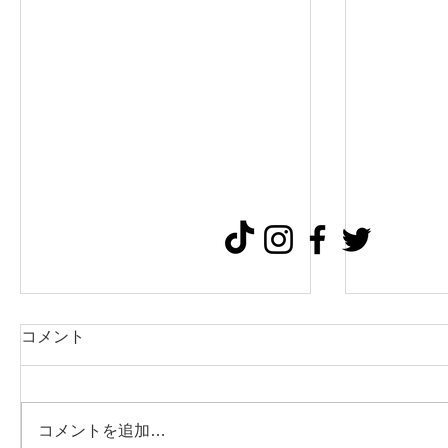
会員様向
コメント
ナー
日中ペッ
有料(10,
コメントを追加…
１１月２