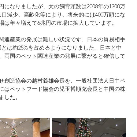
になりましたが、犬の飼育頭数は2008年の1300万
人口減少、高齢化等により、将来的には400万頭にな
場は年々増えて6兆円の市場に拡大しています。
関連産業の発展は難しい状況です。日本の貿易相手
国とは約25%を占めるようになりました。日本と中
、両国のペット関連産業の発展に繋がると確信して
せ創造協会の越村義雄会長を、一般社団法人日中ペ
にはペットフード協会の児玉博順充会長と中国の株
ました。