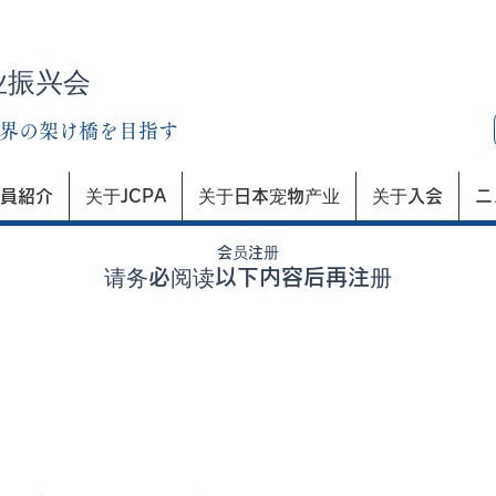
业振兴会
界の架け橋を目指す
員紹介
关于JCPA
关于日本宠物产业
关于入会
ニ
会员注册
请务必阅读以下内容后再注册