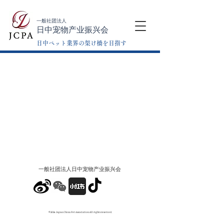
一般社团法人
日中宠物产业振兴会
日中ペット業界の架け橋を目指す
一般社团法人​日中宠物产业振兴会
©2024 Japan China Pet Association All rights reserved.