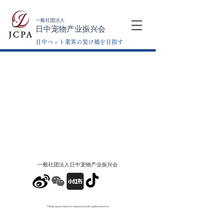
一般社团法人
日中宠物产业振兴会
日中ペット業界の架け橋を目指す
一般社团法人​日中宠物产业振兴会
©2024 Japan China Pet Association All rights reserved.