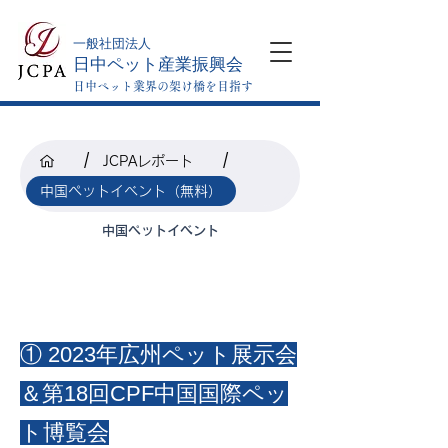
​一般社団法人
日中ペット産業振興会
日中ペット業界の架け橋を目指す
/
/
JCPAレポート
中国ペットイベント（無料）
中国ペットイベント
① 2023年広州ペット展示会
＆第18回CPF中国国際ペッ
ト博覧会