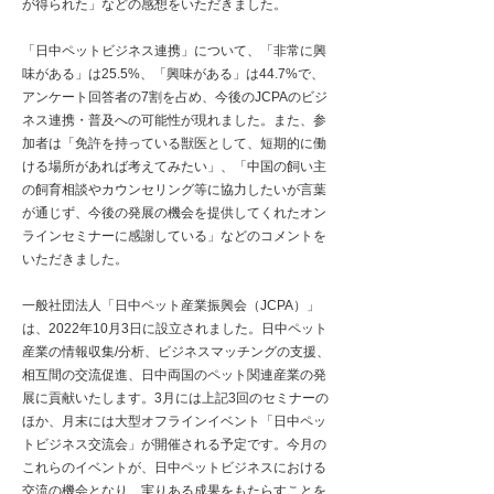
が得られた」などの感想をいただきました。
「日中ペットビジネス連携」について、「非常に興
味がある」は25.5%、「興味がある」は44.7%で、
アンケート回答者の7割を占め、今後のJCPAのビジ
ネス連携・普及への可能性が現れました。また、参
加者は「免許を持っている獣医として、短期的に働
ける場所があれば考えてみたい」、「中国の飼い主
の飼育相談やカウンセリング等に協力したいが言葉
が通じず、今後の発展の機会を提供してくれたオン
ラインセミナーに感謝している」などのコメントを
いただきました。
一般社団法人「日中ペット産業振興会（JCPA）」
は、2022年10月3日に設立されました。日中ペット
産業の情報収集/分析、ビジネスマッチングの支援、
相互間の交流促進、日中両国のペット関連産業の発
展に貢献いたします。3月には上記3回のセミナーの
ほか、月末には大型オフラインイベント「日中ペッ
トビジネス交流会」が開催される予定です。今月の
これらのイベントが、日中ペットビジネスにおける
交流の機会となり、実りある成果をもたらすことを