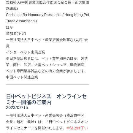
曽劲松⽒(中国農業国際合作促進会副会⻑・正⼤集団
副総裁)
Chris Lee ⽒( Honorary President of Hong Kong Pet
Trade Association )
ほか
参加者(予定)
⼀般社団法⼈⽇中ペット産業振興会理事ならびに会
員
インターペット出展企業
※⽇本側出席者には、ペット業界団体のほか、製造
業、商社、卸店、⼤型ペットショップ、動物病院、
ペット専⾨業界雑誌などの有⼒企業が参加します。
中国ペット関連企業
日中ペットビジネス オンラインセ
ミナー開催のご案内
2023/02/15
一般社団法人日中ペット産業振興会（横浜市中区
会長：越村 義雄）は、「日中ペットビジネスオン
ラインセミナー」を開催いたします。
申込は終了い