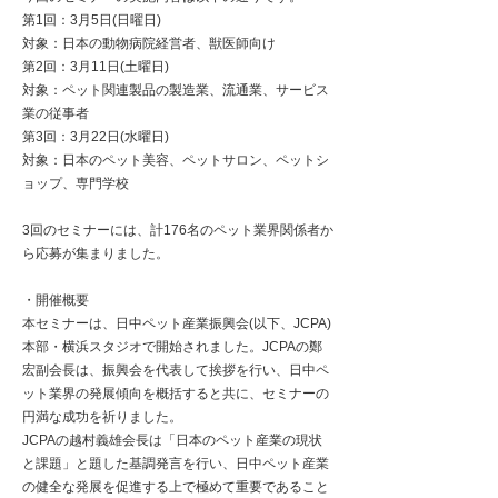
第1回：3月5日(日曜日)
対象：日本の動物病院経営者、獣医師向け
第2回：3月11日(土曜日)
対象：ペット関連製品の製造業、流通業、サービス
業の従事者
第3回：3月22日(水曜日)
対象：日本のペット美容、ペットサロン、ペットシ
ョップ、専門学校
3回のセミナーには、計176名のペット業界関係者か
ら応募が集まりました。
・開催概要
本セミナーは、日中ペット産業振興会(以下、JCPA)
本部・横浜スタジオで開始されました。JCPAの鄭
宏副会長は、振興会を代表して挨拶を行い、日中ペ
ット業界の発展傾向を概括すると共に、セミナーの
円満な成功を祈りました。
JCPAの越村義雄会長は「日本のペット産業の現状
と課題」と題した基調発言を行い、日中ペット産業
の健全な発展を促進する上で極めて重要であること