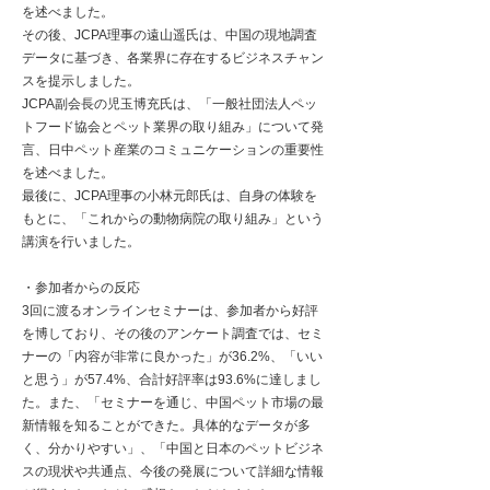
を述べました。
その後、JCPA理事の遠山遥氏は、中国の現地調査
データに基づき、各業界に存在するビジネスチャン
スを提示しました。
JCPA副会長の児玉博充氏は、「一般社団法人ペッ
トフード協会とペット業界の取り組み」について発
言、日中ペット産業のコミュニケーションの重要性
を述べました。
最後に、JCPA理事の小林元郎氏は、自身の体験を
もとに、「これからの動物病院の取り組み」という
講演を行いました。
・参加者からの反応
3回に渡るオンラインセミナーは、参加者から好評
を博しており、その後のアンケート調査では、セミ
ナーの「内容が非常に良かった」が36.2%、「いい
と思う」が57.4%、合計好評率は93.6%に達しまし
た。また、「セミナーを通じ、中国ペット市場の最
新情報を知ることができた。具体的なデータが多
く、分かりやすい」、「中国と日本のペットビジネ
スの現状や共通点、今後の発展について詳細な情報