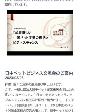
期待しています。
日中ペットビジネス交流会のご案内
2023/03/06
拝啓 益々ご清栄の趣お慶び申し上げます。
さて、⼀般社団法⼈⽇中ペット産業振興会ではこの
度､インターペットの主催者であるメッセフランク
フルトジャパン株式会社様のご協⼒により、インタ
ーペット開催初⽇の 3 ⽉ 30 ⽇、⽇本と中国のペッ
ト関連企業様の交流の場として「⽇中ペットビジネ