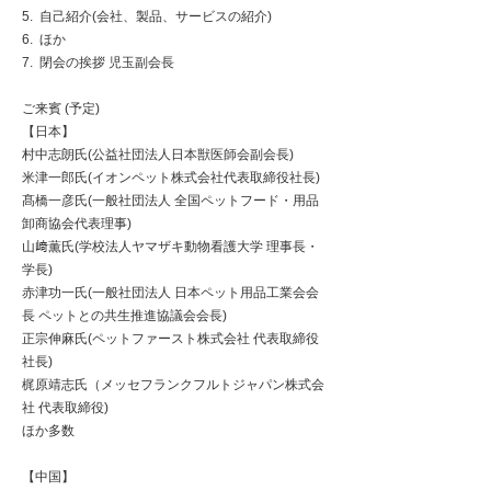
5. ⾃⼰紹介(会社、製品、サービスの紹介)
6. ほか
7. 閉会の挨拶 児⽟副会⻑
ご来賓 (予定)
【⽇本】
村中志朗⽒(公益社団法⼈⽇本獣医師会副会⻑)
⽶津⼀郎⽒(イオンペット株式会社代表取締役社⻑)
髙橋⼀彦⽒(⼀般社団法⼈ 全国ペットフード・⽤品
卸商協会代表理事)
⼭﨑薫⽒(学校法⼈ヤマザキ動物看護⼤学 理事⻑・
学⻑)
⾚津功⼀⽒(⼀般社団法⼈ ⽇本ペット⽤品⼯業会会
⻑ ペットとの共⽣推進協議会会⻑)
正宗伸⿇⽒(ペットファースト株式会社 代表取締役
社⻑)
梶原靖志⽒（メッセフランクフルトジャパン株式会
社 代表取締役)
ほか多数
【中国】