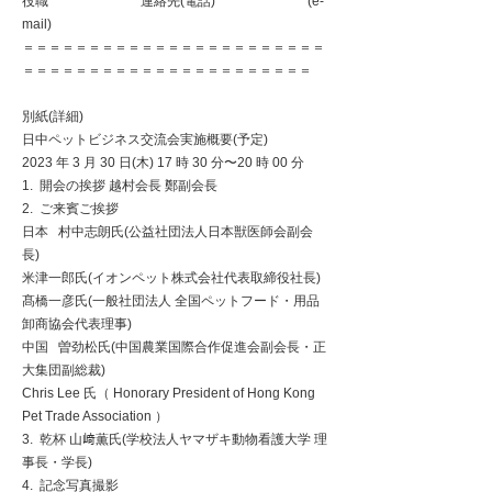
役職 連絡先(電話) (e-
mail)
＝＝＝＝＝＝＝＝＝＝＝＝＝＝＝＝＝＝＝＝＝＝＝
＝＝＝＝＝＝＝＝＝＝＝＝＝＝＝＝＝＝＝＝＝＝
別紙(詳細)
⽇中ペットビジネス交流会実施概要(予定)
2023 年 3 ⽉ 30 ⽇(⽊) 17 時 30 分〜20 時 00 分
1. 開会の挨拶 越村会⻑ 鄭副会⻑
2. ご来賓ご挨拶
⽇本 村中志朗⽒(公益社団法⼈⽇本獣医師会副会
⻑)
⽶津⼀郎⽒(イオンペット株式会社代表取締役社⻑)
髙橋⼀彦⽒(⼀般社団法⼈ 全国ペットフード・⽤品
卸商協会代表理事)
中国 曽劲松⽒(中国農業国際合作促進会副会⻑・正
⼤集団副総裁)
Chris Lee ⽒（ Honorary President of Hong Kong
Pet Trade Association ）
3. 乾杯 ⼭﨑薫⽒(学校法⼈ヤマザキ動物看護⼤学 理
事⻑・学⻑)
4. 記念写真撮影