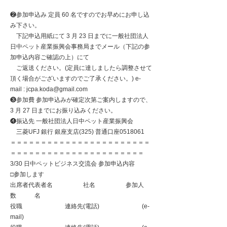
❷参加申込み 定員 60 名ですのでお早めにお申し込
み下さい。
下記申込⽤紙にて 3 ⽉ 23 ⽇までに⼀般社団法⼈
⽇中ペット産業振興会事務局までメール（下記の参
加申込内容ご確認の上）にて
ご返送ください。(定員に達しましたら調整させて
頂く場合がございますのでご了承ください。) e-
mail :
jcpa.koda@gmail.com
❸参加費 参加申込みが確定次第ご案内しますので、
3 ⽉ 27 ⽇までにお振り込みください。
❹振込先 ⼀般社団法⼈⽇中ペット産業振興会
三菱UFJ 銀⾏ 銀座⽀店(325) 普通⼝座0518061
＝＝＝＝＝＝＝＝＝＝＝＝＝＝＝＝＝＝＝＝＝＝＝
＝＝＝＝＝＝＝＝＝＝＝＝＝＝＝＝＝＝＝＝＝＝
3/30 ⽇中ペットビジネス交流会 参加申込内容
□参加します
出席者代表者名 社名 参加人
数 名
役職 連絡先(電話) (e-
mail)