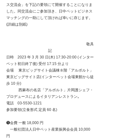
ス交流会」を下記の要領にて開催することになりま
した。同交流会にご参加頂き、⽇中ペットビジネス
マッチングの⼀助にして頂ければ幸いに存じます。
(詳細は別紙)
敬具
記
⽇時 2023 年 3 ⽉ 30 ⽇(⽊) 17:30-20:00 (インター
ペット初⽇終了後) 受付 17:15 分より
会場 東京ビッグサイト会議棟８階「アルポルト」
東京ビッグサイト店(インターペット会場東館から徒
歩 10 分)
⻄⿇布の名店「アルポルト」⽚岡護シェフ・
プロデュースによるイタリアンレストラン｡
電話
03-5530-1221
参加要領(⽴⾷形式 定員 60 名)
❶会費 ⼀般 18,000 円
⼀般社団法⼈⽇中ペット産業振興会会員 10,000
円