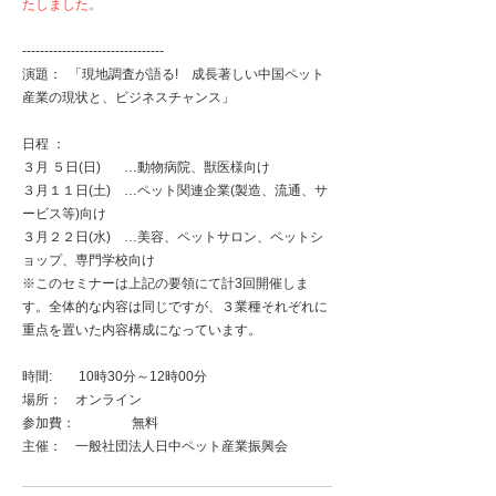
たしました。
--------------------------------
演題： 「現地調査が語る! 成長著しい中国ペット
産業の現状と、ビジネスチャンス」
日程 ：
３月 ５日(日) …動物病院、獣医様向け
３月１１日(土) …ペット関連企業(製造、流通、サ
ービス等)向け
３月２２日(水) …美容、ペットサロン、ペットシ
ョップ、専門学校向け
※このセミナーは上記の要領にて計3回開催しま
す。全体的な内容は同じですが、３業種それぞれに
重点を置いた内容構成になっています。
時間: 10時30分～12時00分
場所： オンライン
参加費： 無料
主催： 一般社団法人日中ペット産業振興会