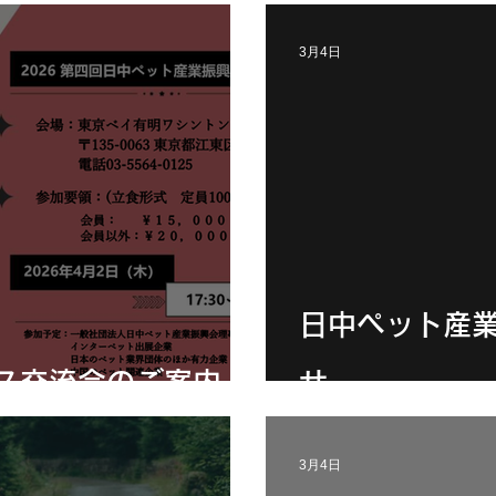
3月4日
日中ペット産
ス交流会のご案内
せ
3月4日