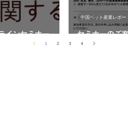
中国ペット産業レポー
ラインセミナー
セミナーのご
1
2
3
4