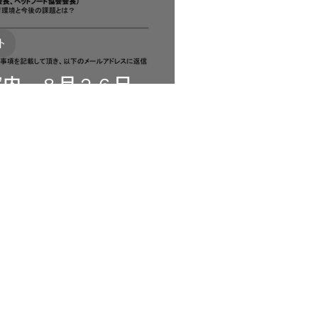
ト
案内 ８月２６日