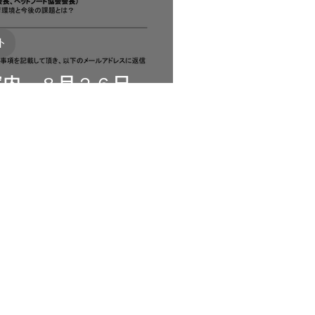
ト
案内 ８月２６日