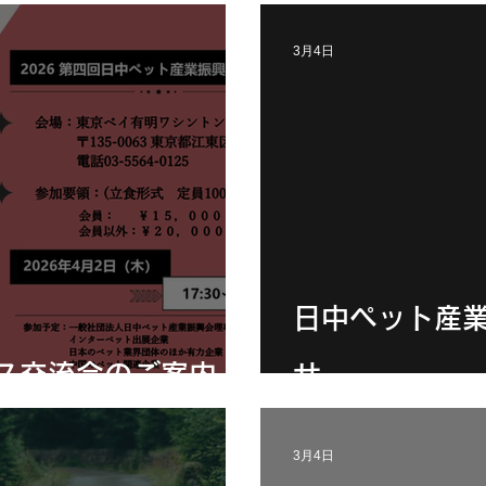
3月4日
日中ペット産
ス交流会のご案内
せ
3月4日