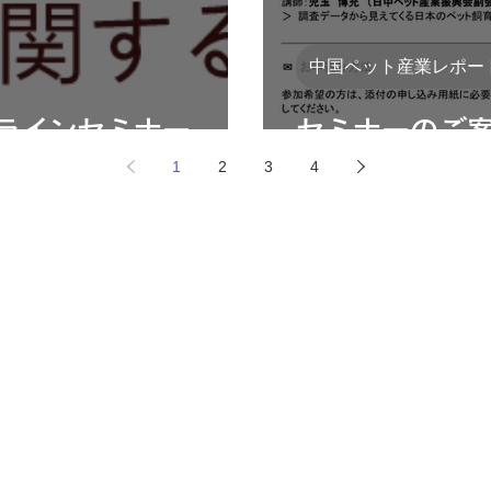
中国ペット産業レポー
ラインセミナー
セミナーのご
1
2
3
4